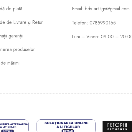
dă de plată
Email: bds.art.tgv@gmail.com
e de Livrare și Retur
Telefon: 0785990165
ații garanții
Luni – Vineri: 09:00 – 20:0
ținerea produselor
 de mărimi