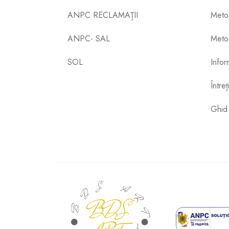
ANPC RECLAMAȚII
Meto
ANPC- SAL
Metod
SOL
Inform
Între
Ghid