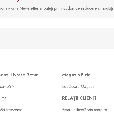
onați-vă la Newsletter si puteți primi coduri de reducere și noutăți
nzi Livrare Retur
Magazin Fizic
cumpăr?
Localizare Magazin
RELAȚII CLIENȚI
l meu
bări frecvente
Email: office@bds-shop.ro