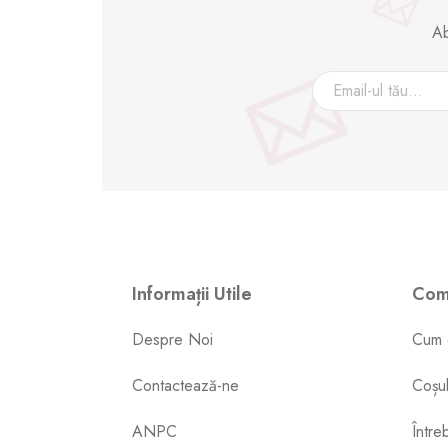
Ab
Informații Utile
Come
Despre Noi
Cum 
Contactează-ne
Coșu
ANPC
Între