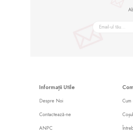
Ab
Informații Utile
Come
Despre Noi
Cum 
Contactează-ne
Coșu
ANPC
Între