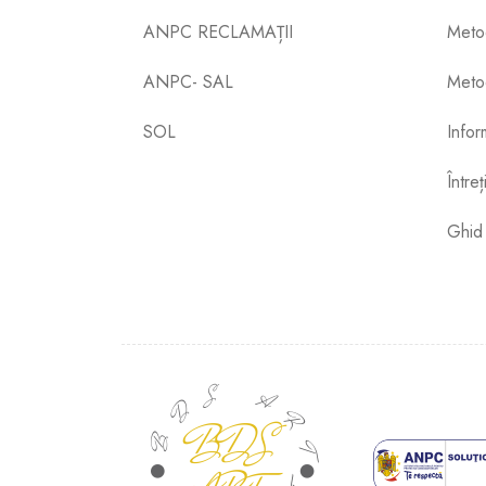
ANPC RECLAMAȚII
Meto
ANPC- SAL
Metod
SOL
Inform
Între
Ghid