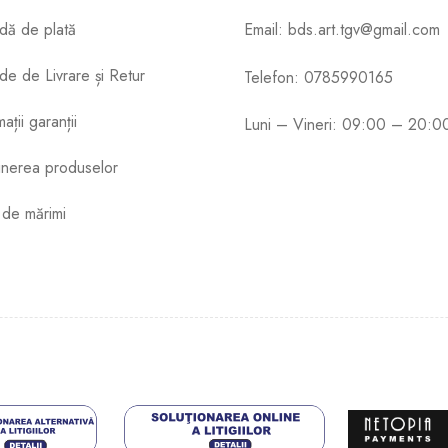
dă de plată
Email: bds.art.tgv@gmail.com
e de Livrare și Retur
Telefon: 0785990165
ații garanții
Luni – Vineri: 09:00 – 20:0
ținerea produselor
 de mărimi