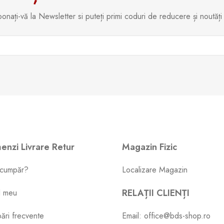
onați-vă la Newsletter si puteți primi coduri de reducere și noutăți
nzi Livrare Retur
Magazin Fizic
cumpăr?
Localizare Magazin
RELAȚII CLIENȚI
l meu
bări frecvente
Email: office@bds-shop.ro