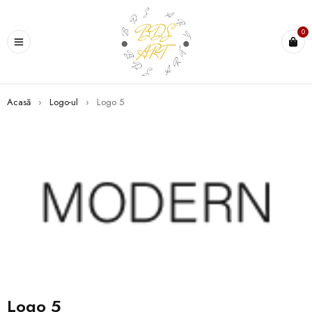
0
Acasă
›
Logo-ul
›
Logo 5
Logo 5